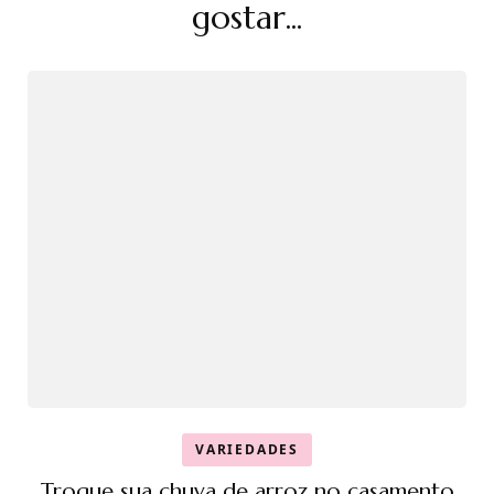
post
gostar...
VARIEDADES
Troque sua chuva de arroz no casamento