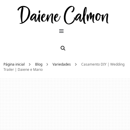
Dai
Moda e
beleza
2026
Cal
Página inicial
Blog
Variedades
Casamento DIY | Wedding
Trailer | Daiene e Mario