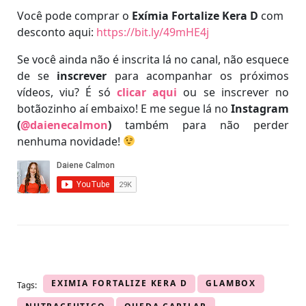
Você pode comprar o
Exímia Fortalize Kera D
com
desconto aqui:
https://bit.ly/49mHE4j
Se você ainda não é inscrita lá no canal, não esquece
de se
inscrever
para acompanhar os próximos
vídeos, viu? É só
clicar aqui
ou se inscrever no
botãozinho aí embaixo! E me segue lá no
Instagram
(
@daienecalmon
)
também para não perder
nenhuma novidade!
EXIMIA FORTALIZE KERA D
GLAMBOX
Tags: