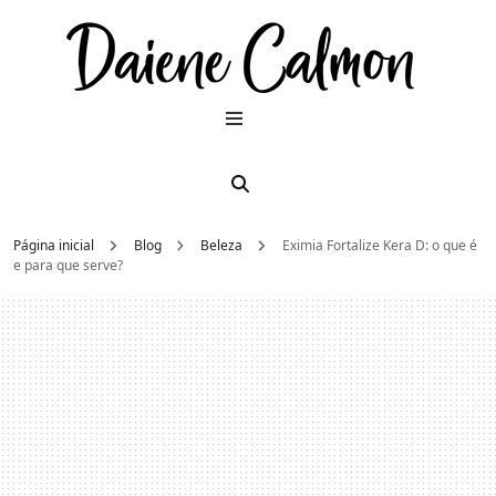
Dai
Moda e
beleza
2026
Cal
Página inicial
Blog
Beleza
Eximia Fortalize Kera D: o que é
e para que serve?