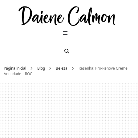
Dai
Moda e
beleza
2026
Cal
Página inicial
Blog
Beleza
Resenha: Pro-Renove Creme
Anti-idade – ROC