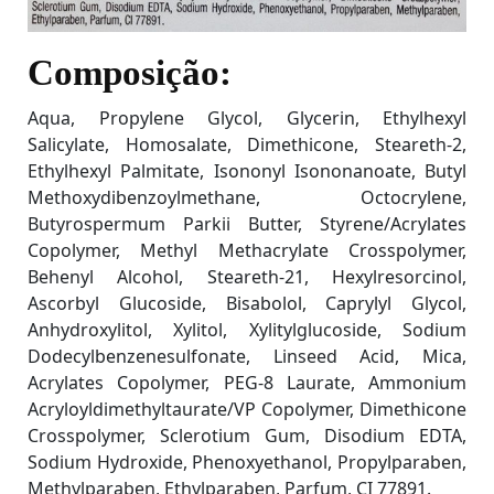
Composição:
Aqua, Propylene Glycol, Glycerin, Ethylhexyl
Salicylate, Homosalate, Dimethicone, Steareth-2,
Ethylhexyl Palmitate, Isononyl Isononanoate, Butyl
Methoxydibenzoylmethane, Octocrylene,
Butyrospermum Parkii Butter, Styrene/Acrylates
Copolymer, Methyl Methacrylate Crosspolymer,
Behenyl Alcohol, Steareth-21, Hexylresorcinol,
Ascorbyl Glucoside, Bisabolol, Caprylyl Glycol,
Anhydroxylitol, Xylitol, Xylitylglucoside, Sodium
Dodecylbenzenesulfonate, Linseed Acid, Mica,
Acrylates Copolymer, PEG-8 Laurate, Ammonium
Acryloyldimethyltaurate/VP Copolymer, Dimethicone
Crosspolymer, Sclerotium Gum, Disodium EDTA,
Sodium Hydroxide, Phenoxyethanol, Propylparaben,
Methylparaben, Ethylparaben, Parfum, CI 77891.